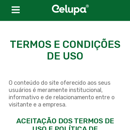
Conheça a Celupa
TERMOS E CONDIÇÕES
Produtos
DE USO
CELUMED
CELUPACK
O conteúdo do site oferecido aos seus
CELUKRAFT
usuários é meramente institucional,
informativo e de relacionamento entre o
CELUFILTRO
visitante e a empresa.
Certificações
ACEITAÇÃO DOS TERMOS DE
USO E POLÍTICA DE