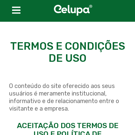
Conheça a Celupa
TERMOS E CONDIÇÕES
Produtos
DE USO
CELUMED
CELUPACK
O conteúdo do site oferecido aos seus
CELUKRAFT
usuários é meramente institucional,
informativo e de relacionamento entre o
CELUFILTRO
visitante e a empresa.
Certificações
ACEITAÇÃO DOS TERMOS DE
USO E POLÍTICA DE