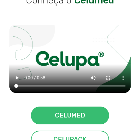
Conheça o
Celumed
CELUMED
CELUPACK