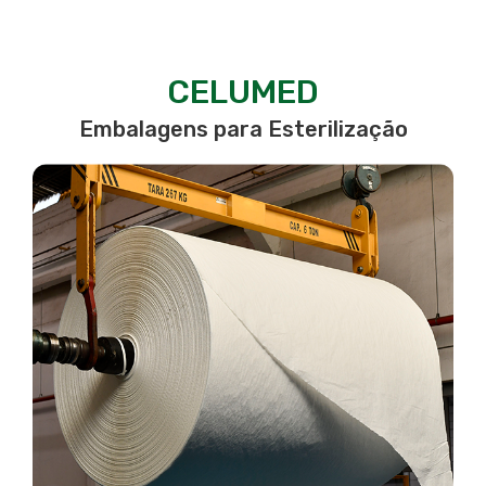
Sustentabilidade
Inovação
CELUMED
Contato
Embalagens para Esterilização
PT
EN
ES