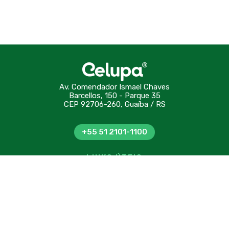
Av. Comendador Ismael Chaves
Barcellos, 150 - Parque 35
CEP 92706-260, Guaíba / RS
+55 51 2101-1100
LINKS ÚTEIS
Quem somos
Sustentabilidade
Contato
Certificações