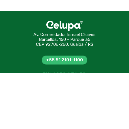
Av. Comendador Ismael Chaves
Barcellos, 150 - Parque 35
CEP 92706-260, Guaíba / RS
+55 51 2101-1100
ENLACES ÚTILES
Conozca Celupa
Sostenibilidad
Contacto
Certificaciones
Innovación
Código de conducta